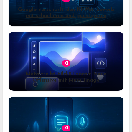
Google verschärft den KI-Wettbewerb
mit schnelleren und günstigeren
Gemini-Modellen
KI
Meta treibt Bild-KI voran: Neue
Offensive mit Muse Image
KI