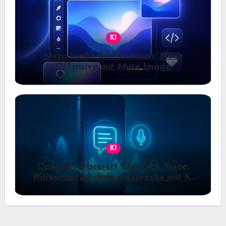
KI
Meta treibt Bild-KI voran: Neue
Offensive mit Muse Image
KI
OpenAI verbessert ChatGPT Voice:
Warum natürlichere Gespräche mit KI
jetzt wichtiger werden