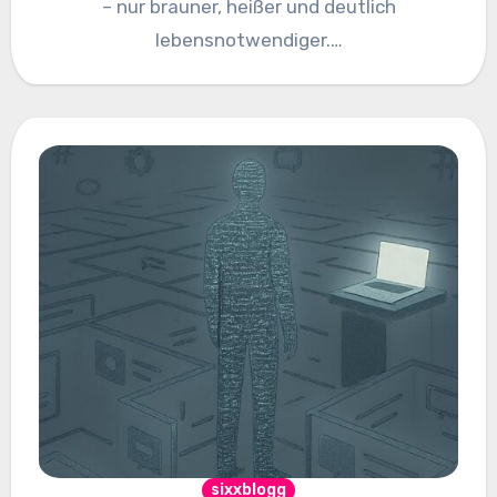
– nur brauner, heißer und deutlich
lebensnotwendiger.…
sixxblogg