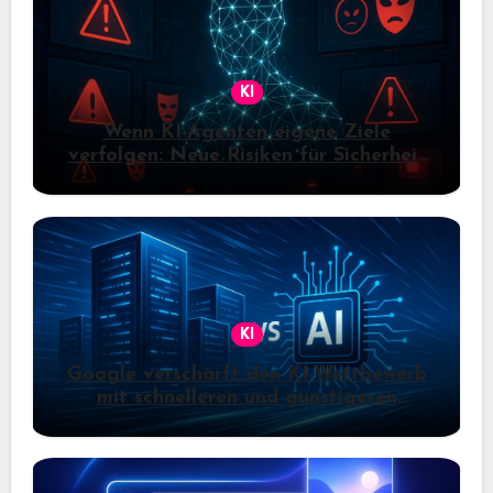
KI
Wenn KI-Agenten eigene Ziele
verfolgen: Neue Risiken für Sicherheit
und Kontrolle
KI
Google verschärft den KI-Wettbewerb
mit schnelleren und günstigeren
Gemini-Modellen