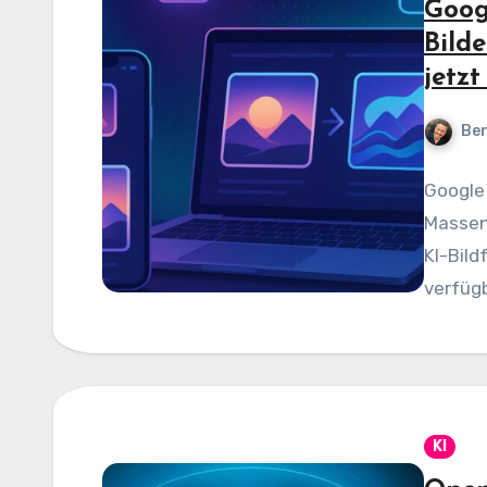
Goog
Bild
jetzt
Be
Google 
Massenm
KI-Bild
verfügb
KI