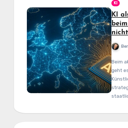
KI
KI a
beim
nicht
Be
Beim ak
geht es
Künstli
strateg
staatl