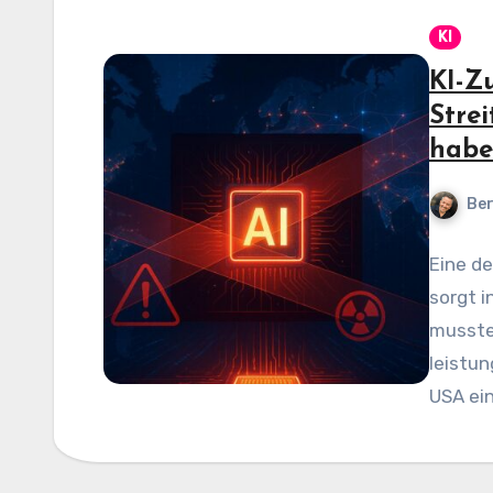
KI
KI-Z
Stre
habe
Be
Eine d
sorgt i
musste
leistun
USA ein