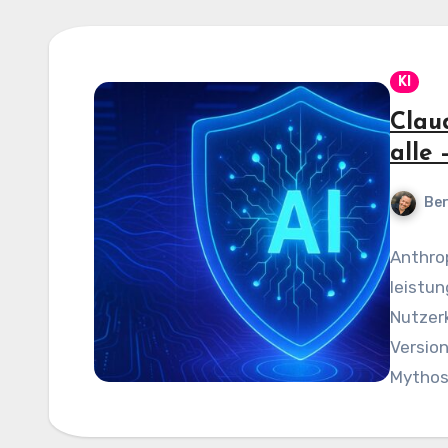
KI
Clau
alle
Be
Anthrop
leistun
Nutzerk
Versio
Mythos