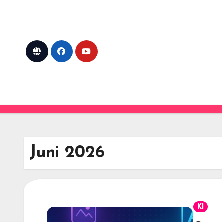
Skip
to
content
Juni 2026
KI