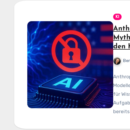
KI
Anth
Myth
den 
Be
Anthrop
Modelle
für Wi
Aufgab
bereit