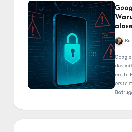
Goog
Waru
alar
Be
Google 
das mit
echte 
erstellt
Betrug