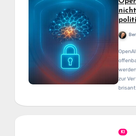
Open
nich
polit
Be
OpenAI 
offenba
werden
zur Ve
brisant
KI