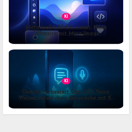
KI
Meta treibt Bild-KI voran: Neue
Offensive mit Muse Image
KI
OpenAI verbessert ChatGPT Voice:
Warum natürlichere Gespräche mit KI
jetzt wichtiger werden