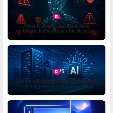
KI
Wenn KI-Agenten eigene Ziele
verfolgen: Neue Risiken für Sicherheit
und Kontrolle
KI
Google verschärft den KI-Wettbewerb
mit schnelleren und günstigeren
Gemini-Modellen