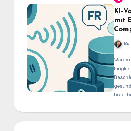
KI-V
mit 
Comp
Be
Warum e
Eingli
Beschäf
gesund
brauche
KI‑gest