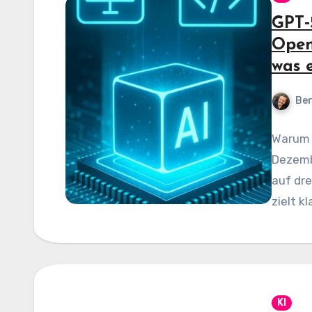
GPT‑5
Open
was 
Be
Warum G
Dezemb
auf dre
zielt k
KI