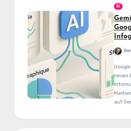
KI
Gemi
Googl
Info
Be
Google 
neues B
Informa
Marken
auf Gem