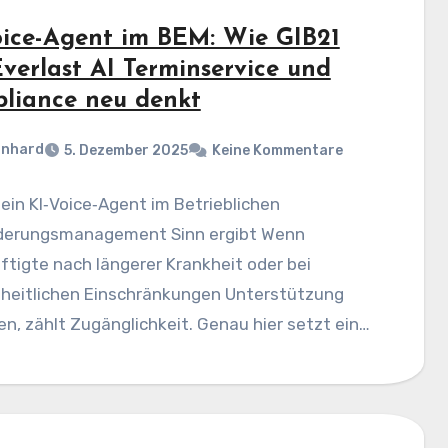
oice-Agent im BEM: Wie GIB21
Everlast AI Terminservice und
liance neu denkt
rnhard
5. Dezember 2025
Keine Kommentare
in KI‑Voice‑Agent im Betrieblichen
ederungsmanagement Sinn ergibt Wenn
tigte nach längerer Krankheit oder bei
heitlichen Einschränkungen Unterstützung
n, zählt Zugänglichkeit. Genau hier setzt ein
ützter Voice‑Agent an: Er nimmt…