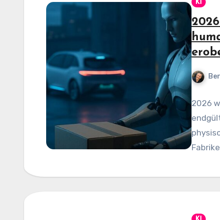
KI
2026:
huma
erob
Be
2026 wi
endgült
physis
Fabrike
KI