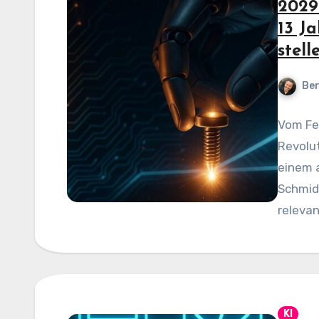
2029
13 J
stel
Be
Vom Feu
Revolut
einem 
Schmid
releva
KI