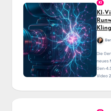
KI
KI-V
Runw
Kling
Be
Die Gen
neues 
Gen‑4.5
Video 2