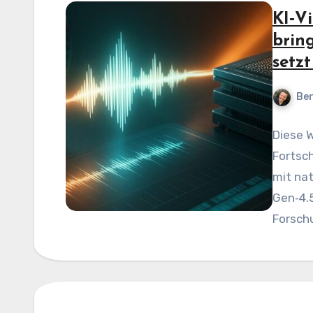
KI‑V
brin
setz
Be
Diese W
Fortsch
mit na
Gen‑4.
Forsch