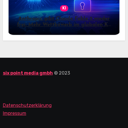
KI
Anthropic gibt Claude Fable 5 wieder
frei: Mehr Wettbewerb im globalen KI-
Markt
six point media gmbh
© 2023
Datenschutzerklärung
Impressum