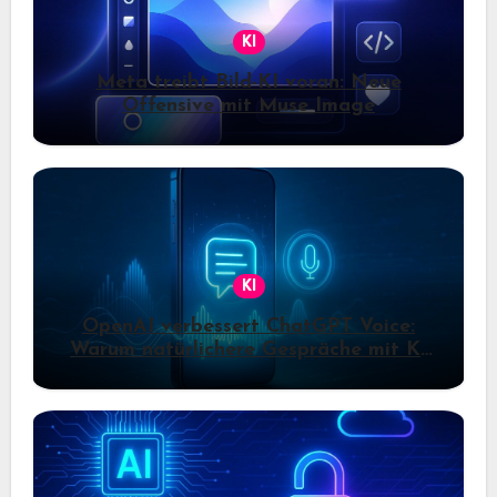
KI
Meta treibt Bild-KI voran: Neue
Offensive mit Muse Image
KI
OpenAI verbessert ChatGPT Voice:
Warum natürlichere Gespräche mit KI
jetzt wichtiger werden