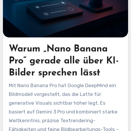
Warum „Nano Banana
Pro“ gerade alle über KI-
Bilder sprechen lässt
Mit Nano Banana Pro hat Google DeepMind ein
Bildmodell vorgestellt, das die Latte für
generative Visuals sichtbar höher legt. Es
basiert auf Gemini 3 Pro und kombiniert starke
Weltkenntnis, präzise Textrendering-
Fähigkeiten und feine Bildbearbeitungs-Tools –