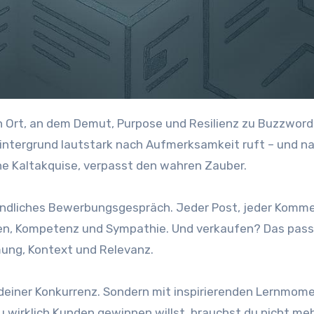
intergrund lautstark nach Aufmerksamkeit ruft – und n
che Kaltakquise, verpasst den wahren Zauber.
unendliches Bewerbungsgespräch. Jeder Post, jeder Komme
auen, Kompetenz und Sympathie. Und verkaufen? Das pass
mung, Kontext und Relevanz.
 deiner Konkurrenz. Sondern mit inspirierenden Lernmom
wirklich Kunden gewinnen willst, brauchst du nicht meh