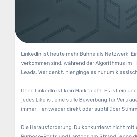
LinkedIn ist heute mehr Bühne als Netzwerk. Ein Ort, an dem Demut, Purpose und Resilienz zu Buzzwords
verkommen sind, während der Algorithmus im H
Leads. Wer denkt, hier ginge es nur um klassis
Denn LinkedIn ist kein Marktplatz. Es ist ein 
jedes Like ist eine stille Bewerbung für Vertr
immer – entweder direkt oder subtil über Stim
Die Herausforderung: Du konkurrierst nicht mit
Purpose-Posts und Laptops am Strand. Wenn du 