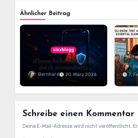
Ähnlicher Beitrag
sixxblogg
Ohne
Ein M
iPhone-Sicherheitslücke
K
Be
durch manipulierte
Webseiten: Warum
Bernhard
20. März 2026
7. F
Updates jetzt
entscheidend sind
Schreibe einen Kommentar
Deine E-Mail-Adresse wird nicht veröffentlicht.
Er