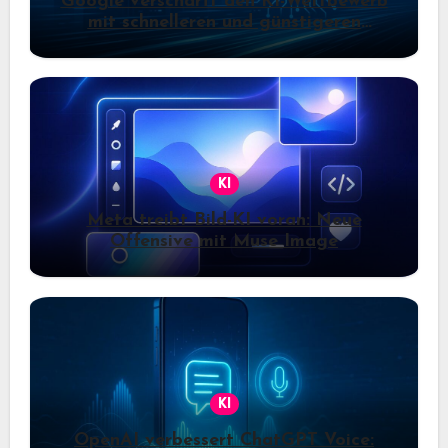
Google verschärft den KI-Wettbewerb
mit schnelleren und günstigeren
Gemini-Modellen
KI
Meta treibt Bild-KI voran: Neue
Offensive mit Muse Image
KI
OpenAI verbessert ChatGPT Voice: