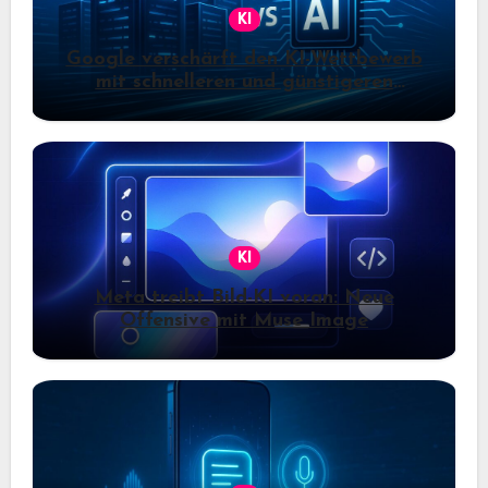
KI
Google verschärft den KI-Wettbewerb
mit schnelleren und günstigeren
Gemini-Modellen
KI
Meta treibt Bild-KI voran: Neue
Offensive mit Muse Image