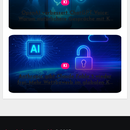
KI
OpenAI verbessert ChatGPT Voice:
Warum natürlichere Gespräche mit KI
jetzt wichtiger werden
KI
Anthropic gibt Claude Fable 5 wieder
frei: Mehr Wettbewerb im globalen KI-
Markt