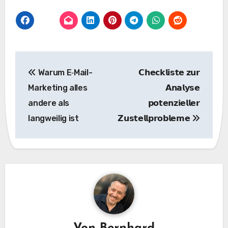
Beitragsnavigation
Warum E‑Mail-
𝗖𝗵𝗲𝗰𝗸𝗹𝗶𝘀𝘁𝗲 𝘇𝘂𝗿
Marketing alles
𝗔𝗻𝗮𝗹𝘆𝘀𝗲
andere als
𝗽𝗼𝘁𝗲𝗻𝘇𝗶𝗲𝗹𝗹𝗲𝗿
langweilig ist
𝗭𝘂𝘀𝘁𝗲𝗹𝗹𝗽𝗿𝗼𝗯𝗹𝗲𝗺𝗲