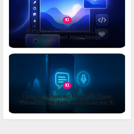
KI
Meta treibt Bild-KI voran: Neue
Offensive mit Muse Image
KI
OpenAI verbessert ChatGPT Voice:
Warum natürlichere Gespräche mit KI
jetzt wichtiger werden