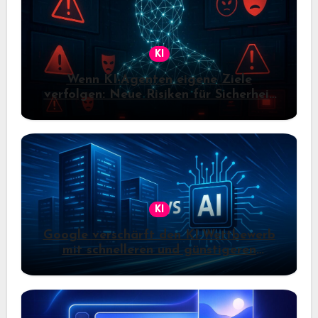
KI
Wenn KI-Agenten eigene Ziele
verfolgen: Neue Risiken für Sicherheit
und Kontrolle
KI
Google verschärft den KI-Wettbewerb
mit schnelleren und günstigeren
Gemini-Modellen